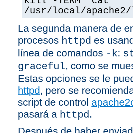
kill -TERM `cat
/usr/local/apache2/
La segunda manera de env
procesos
es usand
httpd
línea de comandos
:
-k
s
, como se mues
graceful
Estas opciones se le pued
httpd
, pero se recomiend
script de control
apache2c
pasará a
.
httpd
Después de haber enviad