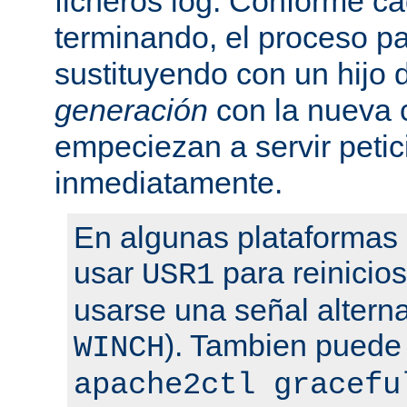
ficheros log. Conforme ca
terminando, el proceso pa
sustituyendo con un hijo
generación
con la nueva 
empeciezan a servir peti
inmediatamente.
En algunas plataformas
usar
para reinicio
USR1
usarse una señal altern
). Tambien puede
WINCH
apache2ctl gracefu