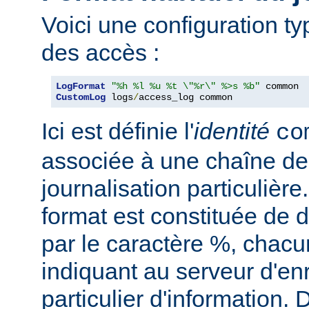
Voici une configuration ty
des accès :
LogFormat
"%h %l %u %t \"%r\" %>s %b"
CustomLog
 logs
/
access_log common
Ici est définie l'
identité
co
associée à une chaîne de
journalisation particulièr
format est constituée de d
par le caractère %, chacu
indiquant au serveur d'en
particulier d'information.