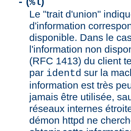
(
)
-
%l
Le "trait d'union" indiq
d'information correspo
disponible. Dans le cas
l'information non dispon
(RFC 1413) du client t
par
sur la mach
identd
information est très peu
jamais être utilisée, sa
réseaux internes étroit
démon httpd ne cherche