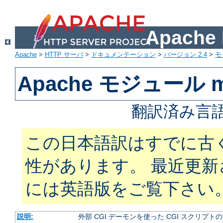
Apach
Apache
>
HTTP サーバ
>
ドキュメンテーション
>
バージョン 2.4
>
モ
Apache モジュール m
翻訳済み言語
この日本語訳はすでに古
性があります。 最近更
には英語版をご覧下さい
説明:
外部 CGI デーモンを使った CGI スクリプト