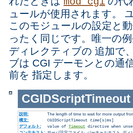
れたときは
の代
mod_cgi
ュールが使用されます。 
このモジュールの設定と
ったく同じです。唯一の
ディレクティブの 追加で
ブは CGI デーモンとの
前を 指定します。
CGIDScriptTimeout
説明:
The length of time to wait for more output f
構文:
CGIDScriptTimeout
time
[s|ms]
デフォルト:
value of
Timeout
directive when unse
コンテキスト:
サーバ設定ファイル, バーチャルホスト, ディレクトリ