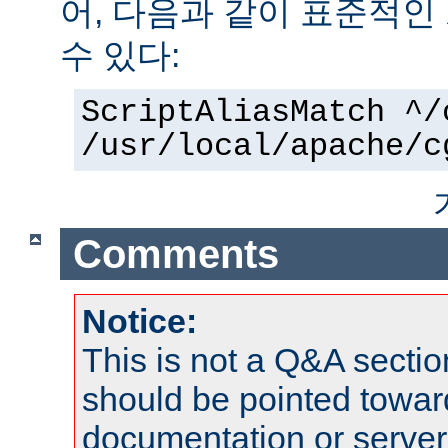
어, 다음과 같이 표준적인
수 있다:
ScriptAliasMatch ^/
/usr/local/apache/c
Comments
Notice:
This is not a Q&A sect
should be pointed towar
documentation or serve